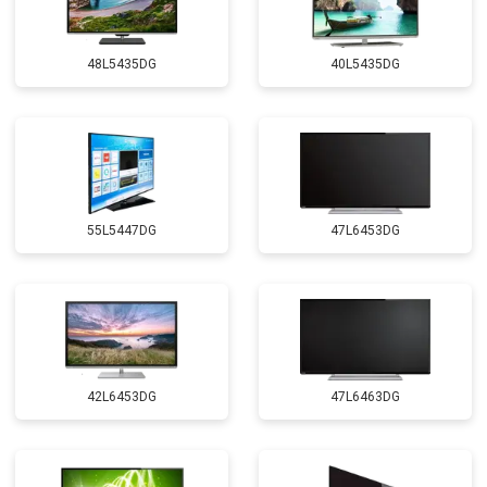
48L5435DG
40L5435DG
55L5447DG
47L6453DG
42L6453DG
47L6463DG