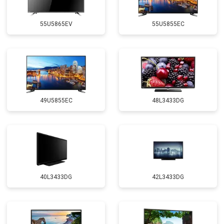
55U5865EV
55U5855EC
49U5855EC
48L3433DG
40L3433DG
42L3433DG