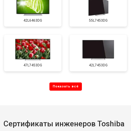
42L6463DG
55L7453DG
47L7453DG
42L7453DG
Сертификаты инженеров Toshiba