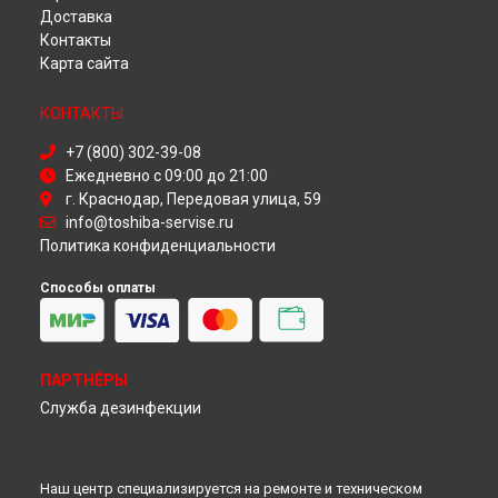
Ремонт телевизора 40U7653 Toshiba в
Красноярске
Доставка
Ремонт телевизора 40U7653 Toshiba в
Перми
Контакты
Ремонт телевизора 40U7653 Toshiba в
Ульяновске
Карта сайта
Ремонт телевизора 40U7653 Toshiba в
Кирове
Ремонт телевизора 40U7653 Toshiba в
Москве
КОНТАКТЫ
Ремонт телевизора 40U7653 Toshiba в
Санкт-Петербурге
+7 (800) 302-39-08
Ежедневно с 09:00 до 21:00
г. Краснодар, Передовая улица, 59
info@toshiba-servise.ru
Политика конфиденциальности
Способы оплаты
ПАРТНЁРЫ
Служба дезинфекции
Наш центр специализируется на ремонте и техническом