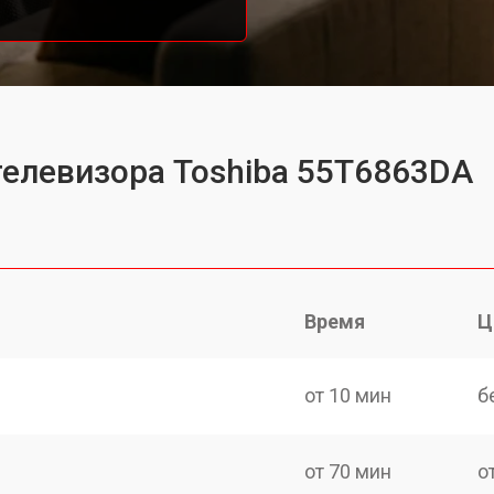
телевизора Toshiba 55T6863DA
Время
Ц
от 10 мин
б
от 70 мин
о