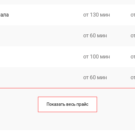
нала
от 130 мин
о
от 60 мин
о
от 100 мин
о
от 60 мин
о
от 90 мин
о
Показать весь прайс
от 70 мин
о