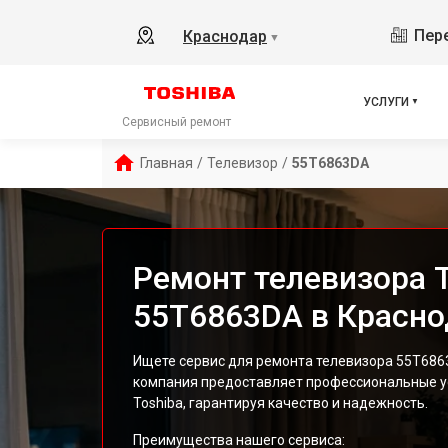
Пере
Краснодар
▼
УСЛУГИ
Сервисный ремонт
Главная
/
Телевизор
/
55T6863DA
Ремонт телевизора T
55T6863DA в Красно
Ищете сервис для ремонта телевизора 55T686
компания предоставляет профессиональные ус
Toshiba, гарантируя качество и надежность.
Преимущества нашего сервиса: