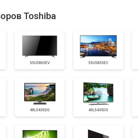
от 80 мин
о
оров Toshiba
от 50 мин
о
от 80 мин
о
55U5865EV
55U5855EC
от 70 мин
о
от 130 мин
о
48L5435DG
40L5435DG
от 60 мин
о
от 100 мин
о