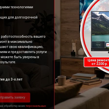
дними технологиями
ющих для долгосрочной
ь работоспособность вашего
монт в максимально
ышают свою квалификацию,
иям и предоставлять услуги
 можете быть уверены в
Цена ремон
зультате.
от 2200 р.
ия до 3-х лет
править заявку
 на обработку моих
персональных