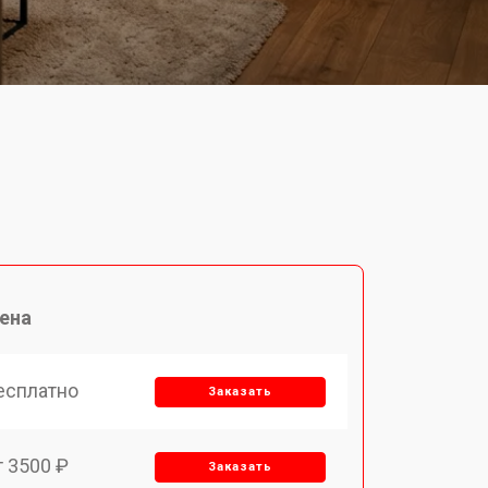
ена
есплатно
Заказать
т 3500 ₽
Заказать